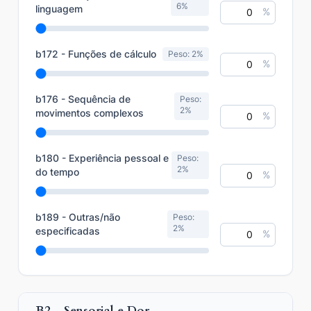
6%
linguagem
%
b172 - Funções de cálculo
Peso: 2%
%
b176 - Sequência de
Peso:
2%
movimentos complexos
%
b180 - Experiência pessoal e
Peso:
2%
do tempo
%
b189 - Outras/não
Peso:
2%
especificadas
%
B2 - Sensorial e Dor