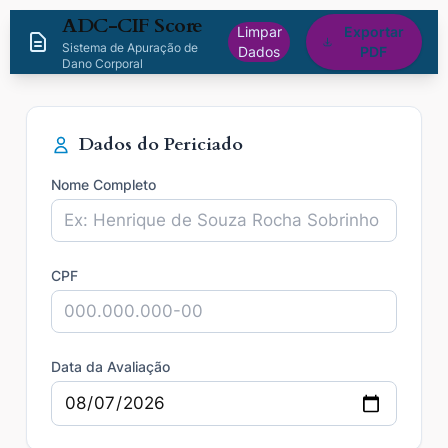
ADC-CIF Score
Limpar
Exportar
Sistema de Apuração de
Dados
PDF
Dano Corporal
Dados do Periciado
Nome Completo
CPF
Data da Avaliação