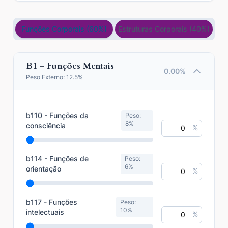
Funções Corporais (60%)
Estruturas Corporais (40%)
B1 - Funções Mentais
0.00%
Peso Externo:
12.5%
b110 - Funções da
Peso:
8%
consciência
%
b114 - Funções de
Peso:
6%
orientação
%
b117 - Funções
Peso:
10%
intelectuais
%