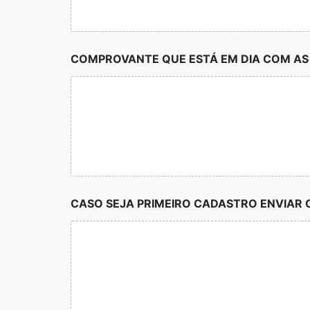
COMPROVANTE QUE ESTÁ EM DIA COM AS OB
D
CASO SEJA PRIMEIRO CADASTRO ENVIAR 
E
C
O
M
C
A
S
O