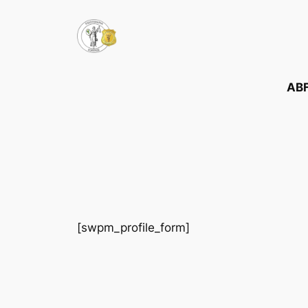
Pular
para
o
conteúdo
ABF
[swpm_profile_form]