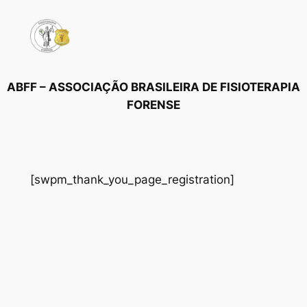
Pular
para
o
conteúdo
ABFF – ASSOCIAÇÃO BRASILEIRA DE FISIOTERAPIA
FORENSE
[swpm_thank_you_page_registration]